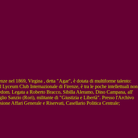
renze nel 1869, Virgina , detta "Agar", è dotata di multiforme talento:
del Lyceum Club Internazionale di Firenze, è tra le poche intellettuali non
Freedom. Legata a Roberto Bracco, Sibilla Aleramo, Dino Campana, all'
glio Sanzio (Rori), militante di "Giustizia e Libertà". Presso l'Archivo
isione Affari Generale e Riservati, Casellario Politica Centrale;