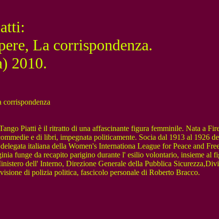
atti:
 opere, La corrispondenza.
a) 2010.
la corrispondenza
Tango Piatti è il ritratto di una affascinante figura femminile. Nata a Fi
e di commedie e di libri, impegnata politicamente. Socia dal 1913 al 1926 
nta, delegata italiana della Women's Internationa League for Peace and 
nia funge da recapito parigino durante l' esilio volontario, insieme al fi
: Ministero dell' Interno, Direzione Generale della Pubblica Sicurezza,Div
isione di polizia politica, fascicolo personale di Roberto Bracco.