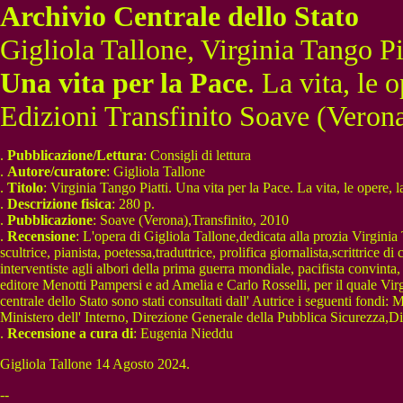
Archivio Centrale dello Stato
Gigliola Tallone, Virginia Tango Pi
Una vita per la Pace
. La vita, le
Edizioni Transfinito Soave (Veron
.
Pubblicazione/Lettura
: Consigli di lettura
.
Autore/curatore
: Gigliola Tallone
.
Titolo
: Virginia Tango Piatti. Una vita per la Pace. La vita, le opere, 
.
Descrizione fisica
: 280 p.
.
Pubblicazione
: Soave (Verona),Transfinito, 2010
.
Recensione
: L'opera di Gigliola Tallone,dedicata alla prozia Virginia 
scultrice, pianista, poetessa,traduttrice, prolifica giornalista,scrittric
interventiste agli albori della prima guerra mondiale, pacifista convi
editore Menotti Pampersi e ad Amelia e Carlo Rosselli, per il quale Virgi
centrale dello Stato sono stati consultati dall' Autrice i seguenti fondi
Ministero dell' Interno, Direzione Generale della Pubblica Sicurezza,Div
.
Recensione a cura di
: Eugenia Nieddu
Gigliola Tallone 14 Agosto 2024.
--